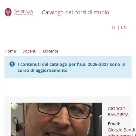
Catalogo dei corsi di studio
S
GIORGIO BANDIERA
IT
EN
k
i
p
t
Home
Docenti
Docente
o
m
I contenuti del catalogo per l'a.a. 2026-2027 sono in
a
corso di aggiornamento
i
n
c
o
n
t
e
GIORGIO
n
BANDIERA
t
Email:
Giorgio.Bandi
a@uniroma1.i