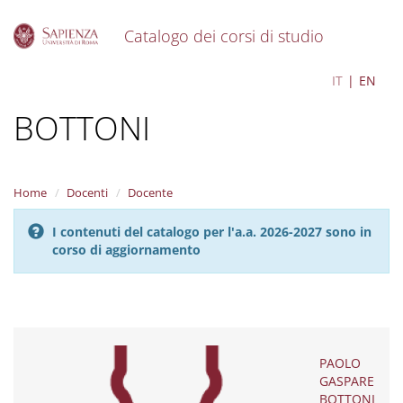
Catalogo dei corsi di studio
S
PAOLO GASPARE
IT
EN
k
i
BOTTONI
p
t
o
m
a
Home
Docenti
Docente
i
n
I contenuti del catalogo per l'a.a. 2026-2027 sono in
c
corso di aggiornamento
o
n
t
e
n
t
PAOLO
GASPARE
BOTTONI