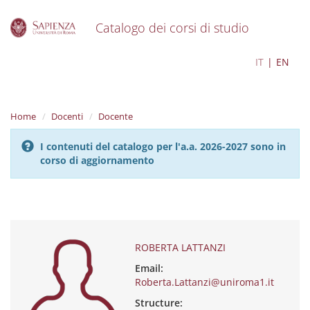
Catalogo dei corsi di studio
S
ROBERTA LATTANZI
IT
EN
k
i
p
t
Home
Docenti
Docente
o
m
I contenuti del catalogo per l'a.a. 2026-2027 sono in
a
corso di aggiornamento
i
n
c
o
n
t
e
ROBERTA LATTANZI
n
Email:
t
Roberta.Lattanzi@uniroma1.it
Structure: