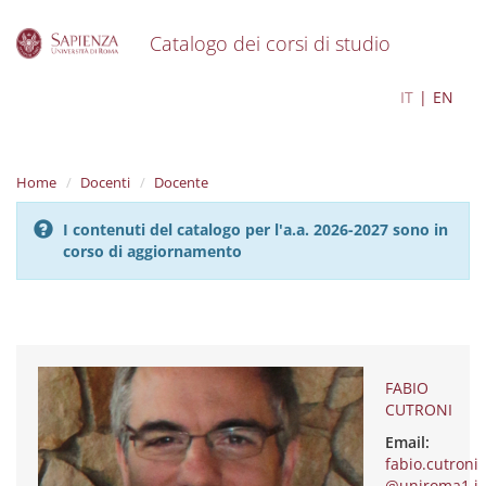
Catalogo dei corsi di studio
S
FABIO CUTRONI
IT
EN
k
i
p
t
Home
Docenti
Docente
o
m
I contenuti del catalogo per l'a.a. 2026-2027 sono in
a
corso di aggiornamento
i
n
c
o
n
t
e
FABIO
n
CUTRONI
t
Email:
fabio.cutroni
@uniroma1.i