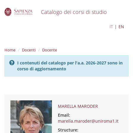
Catalogo dei corsi di studio
S
MARELLA MARODER
IT
EN
k
i
p
t
Home
Docenti
Docente
o
m
I contenuti del catalogo per l'a.a. 2026-2027 sono in
a
corso di aggiornamento
i
n
c
o
n
t
e
MARELLA MARODER
n
Email:
t
marella.maroder@uniroma1.it
Structure: