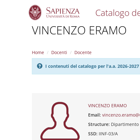
Catalogo de
S
VINCENZO ERAMO
k
i
p
t
Home
Docenti
Docente
o
m
I contenuti del catalogo per l'a.a. 2026-20
a
i
n
c
o
n
t
VINCENZO ERAMO
e
Email:
vincenzo.eramo@
n
t
Structure:
Dipartiment
SSD:
IINF-03/A