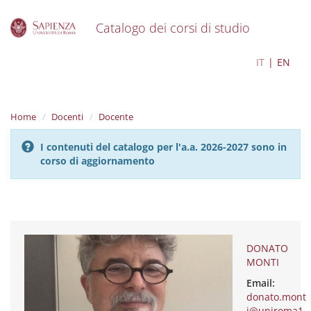
Catalogo dei corsi di studio
S
DONATO MONTI
IT
EN
k
i
p
t
Home
Docenti
Docente
o
m
I contenuti del catalogo per l'a.a. 2026-2027 sono in
a
corso di aggiornamento
i
n
c
o
n
t
e
DONATO
n
MONTI
t
Email:
donato.mont
i@uniroma1.