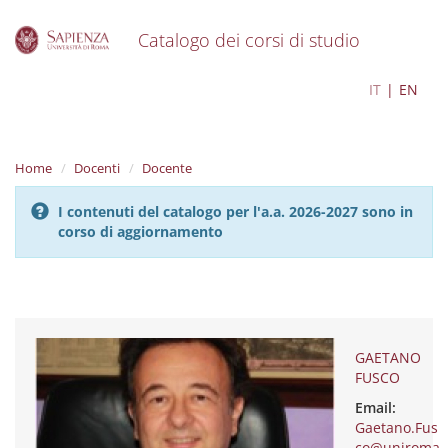
Catalogo dei corsi di studio
S
GAETANO FUSCO
IT
EN
k
i
p
t
Home
Docenti
Docente
o
m
I contenuti del catalogo per l'a.a. 2026-2027 sono in
a
corso di aggiornamento
i
n
c
o
n
t
e
GAETANO
n
FUSCO
t
Email:
Gaetano.Fus
co@uniroma