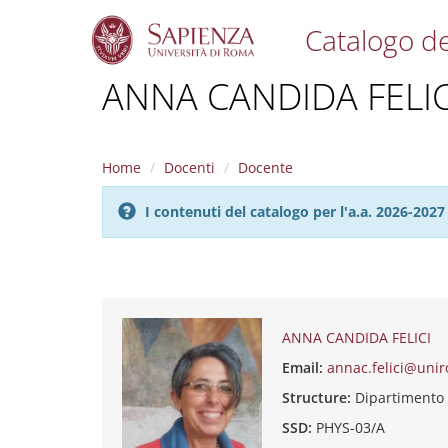
Catalogo de
S
ANNA CANDIDA FELIC
k
i
p
t
Home
Docenti
Docente
o
m
I contenuti del catalogo per l'a.a. 2026-20
a
i
n
c
o
n
t
ANNA CANDIDA FELICI
e
Email:
annac.felici@unir
n
t
Structure:
Dipartimento
SSD:
PHYS-03/A