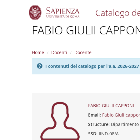
Catalogo de
S
FABIO GIULII CAPPON
k
i
p
t
Home
Docenti
Docente
o
m
I contenuti del catalogo per l'a.a. 2026-20
a
i
n
c
o
n
t
FABIO GIULII CAPPONI
e
Email:
Fabio.Giuliicappo
n
t
Structure:
Dipartimento
SSD:
IIND-08/A