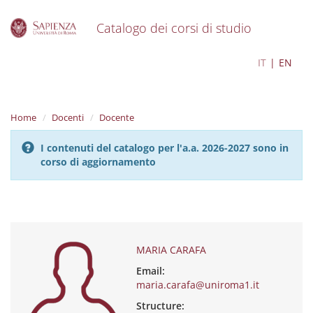
Catalogo dei corsi di studio
S
MARIA CARAFA
IT
EN
k
i
p
t
Home
Docenti
Docente
o
m
I contenuti del catalogo per l'a.a. 2026-2027 sono in
a
corso di aggiornamento
i
n
c
o
n
t
e
MARIA CARAFA
n
Email:
t
maria.carafa@uniroma1.it
Structure: