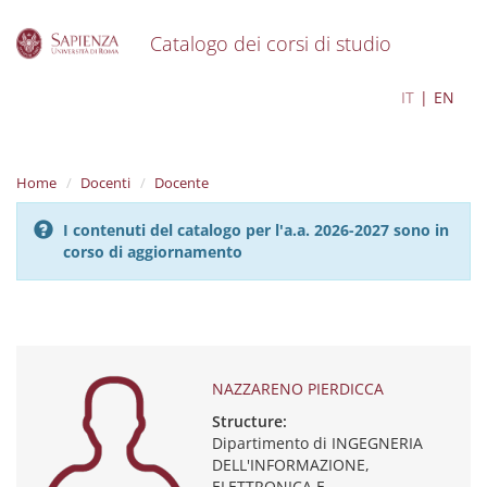
Catalogo dei corsi di studio
S
NAZZARENO PIERDICCA
IT
EN
k
i
p
t
Home
Docenti
Docente
o
m
I contenuti del catalogo per l'a.a. 2026-2027 sono in
a
corso di aggiornamento
i
n
c
o
n
t
e
NAZZARENO PIERDICCA
n
Structure:
t
Dipartimento di INGEGNERIA
DELL'INFORMAZIONE,
ELETTRONICA E