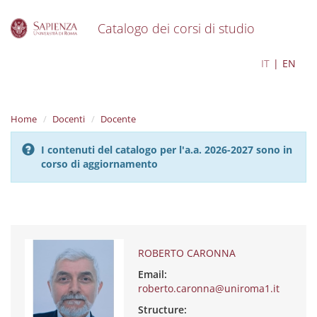
Catalogo dei corsi di studio
S
ROBERTO CARONNA
IT
EN
k
i
p
t
Home
Docenti
Docente
o
m
I contenuti del catalogo per l'a.a. 2026-2027 sono in
a
corso di aggiornamento
i
n
c
o
n
t
e
ROBERTO CARONNA
n
Email:
t
roberto.caronna@uniroma1.it
Structure: