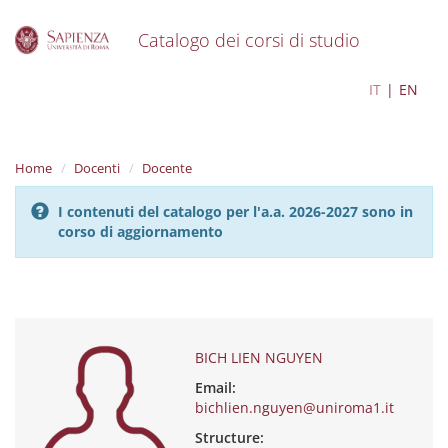
Catalogo dei corsi di studio
S
BICH LIEN NGUYEN
IT
EN
k
i
p
t
Home
Docenti
Docente
o
m
I contenuti del catalogo per l'a.a. 2026-2027 sono in
a
corso di aggiornamento
i
n
c
o
n
t
e
BICH LIEN NGUYEN
n
Email:
t
bichlien.nguyen@uniroma1.it
Structure: