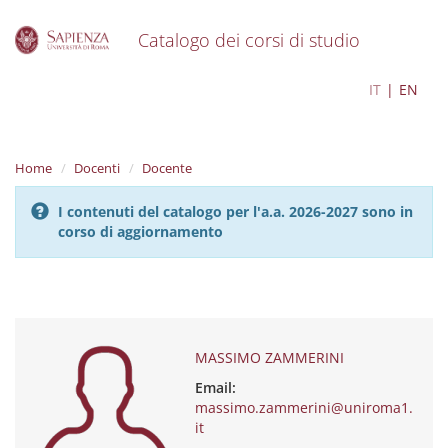
Catalogo dei corsi di studio
S
MASSIMO ZAMMERINI
IT
EN
k
i
p
t
Home
Docenti
Docente
o
m
I contenuti del catalogo per l'a.a. 2026-2027 sono in
a
corso di aggiornamento
i
n
c
o
n
t
e
MASSIMO ZAMMERINI
n
Email:
t
massimo.zammerini@uniroma1.
it