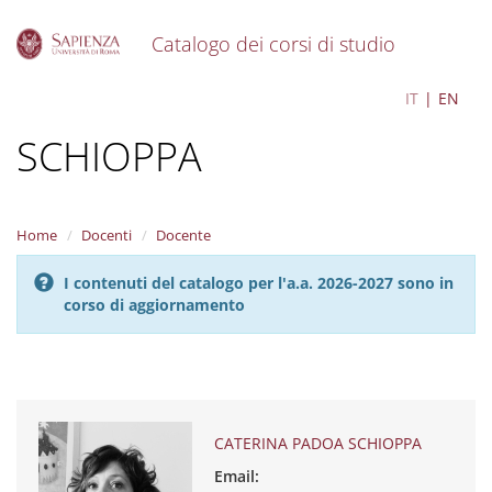
Catalogo dei corsi di studio
S
CATERINA PADOA
IT
EN
k
i
SCHIOPPA
p
t
o
m
a
Home
Docenti
Docente
i
n
I contenuti del catalogo per l'a.a. 2026-2027 sono in
c
corso di aggiornamento
o
n
t
e
n
t
CATERINA PADOA SCHIOPPA
Email: