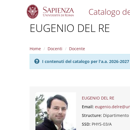
Catalogo de
S
EUGENIO DEL RE
k
i
p
t
Home
Docenti
Docente
o
m
I contenuti del catalogo per l'a.a. 2026-20
a
i
n
c
o
n
t
EUGENIO DEL RE
e
Email:
eugenio.delre@un
n
t
Structure:
Dipartimento 
SSD:
PHYS-03/A