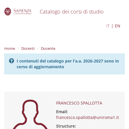
Catalogo dei corsi di studio
S
FRANCESCO SPALLOTTA
IT
EN
k
i
p
t
Home
Docenti
Docente
o
m
I contenuti del catalogo per l'a.a. 2026-2027 sono in
a
corso di aggiornamento
i
n
c
o
n
t
e
FRANCESCO SPALLOTTA
n
Email:
t
francesco.spallotta@uniroma1.it
Structure: