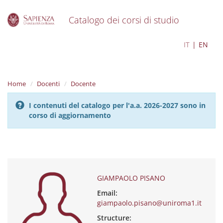
Catalogo dei corsi di studio
S
GIAMPAOLO PISANO
IT
EN
k
i
p
t
Home
Docenti
Docente
o
m
I contenuti del catalogo per l'a.a. 2026-2027 sono in
a
corso di aggiornamento
i
n
c
o
n
t
e
GIAMPAOLO PISANO
n
Email:
t
giampaolo.pisano@uniroma1.it
Structure: