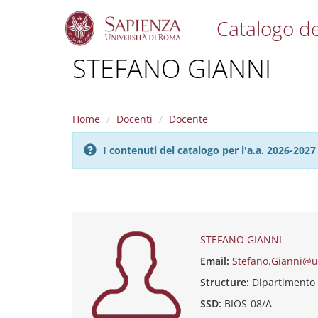
Catalogo de
S
STEFANO GIANNI
k
i
p
t
Home
Docenti
Docente
o
m
I contenuti del catalogo per l'a.a. 2026-20
a
i
n
c
o
n
t
STEFANO GIANNI
e
Email:
Stefano.Gianni@u
n
t
Structure:
Dipartimento
SSD:
BIOS-08/A