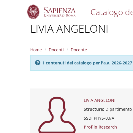
Catalogo de
S
LIVIA ANGELONI
k
i
p
t
Home
Docenti
Docente
o
m
I contenuti del catalogo per l'a.a. 2026-20
a
i
n
c
o
n
t
LIVIA ANGELONI
e
Structure:
Dipartimento
n
t
SSD:
PHYS-03/A
Profilo Research