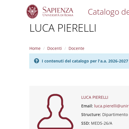
Catalogo de
S
LUCA PIERELLI
k
i
p
t
Home
Docenti
Docente
o
m
I contenuti del catalogo per l'a.a. 2026-20
a
i
n
c
o
n
t
LUCA PIERELLI
e
Email:
luca.pierelli@uni
n
t
Structure:
Dipartimento
SSD:
MEDS-26/A