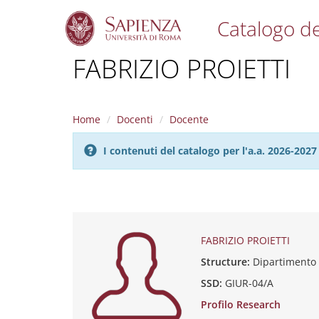
Catalogo de
S
FABRIZIO PROIETTI
k
i
p
t
Home
Docenti
Docente
o
m
I contenuti del catalogo per l'a.a. 2026-20
a
i
n
c
o
n
t
FABRIZIO PROIETTI
e
Structure:
Dipartimento 
n
t
SSD:
GIUR-04/A
Profilo Research