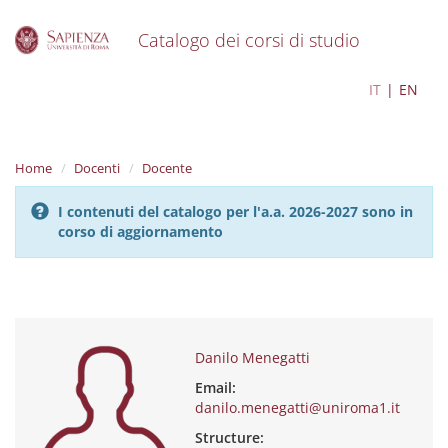
Catalogo dei corsi di studio
S
Danilo Menegatti
IT
EN
k
i
p
t
Home
Docenti
Docente
o
m
I contenuti del catalogo per l'a.a. 2026-2027 sono in
a
corso di aggiornamento
i
n
c
o
n
t
e
Danilo Menegatti
n
Email:
t
danilo.menegatti@uniroma1.it
Structure: