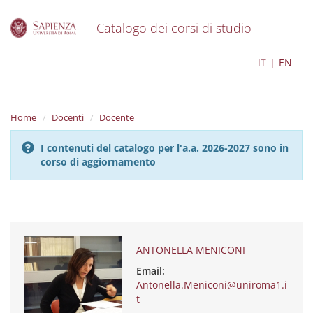
Catalogo dei corsi di studio
S
ANTONELLA MENICONI
IT
EN
k
i
p
t
Home
Docenti
Docente
o
m
I contenuti del catalogo per l'a.a. 2026-2027 sono in
a
corso di aggiornamento
i
n
c
o
n
t
e
ANTONELLA MENICONI
n
Email:
t
Antonella.Meniconi@uniroma1.i
t