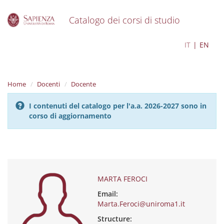
Catalogo dei corsi di studio
S
MARTA FEROCI
IT
EN
k
i
p
t
Home
Docenti
Docente
o
m
I contenuti del catalogo per l'a.a. 2026-2027 sono in
a
corso di aggiornamento
i
n
c
o
n
t
e
MARTA FEROCI
n
Email:
t
Marta.Feroci@uniroma1.it
Structure: