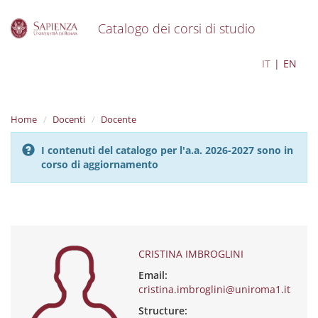
Catalogo dei corsi di studio
S
CRISTINA IMBROGLINI
IT
EN
k
i
p
t
Home
Docenti
Docente
o
m
I contenuti del catalogo per l'a.a. 2026-2027 sono in
a
corso di aggiornamento
i
n
c
o
n
t
e
CRISTINA IMBROGLINI
n
Email:
t
cristina.imbroglini@uniroma1.it
Structure: