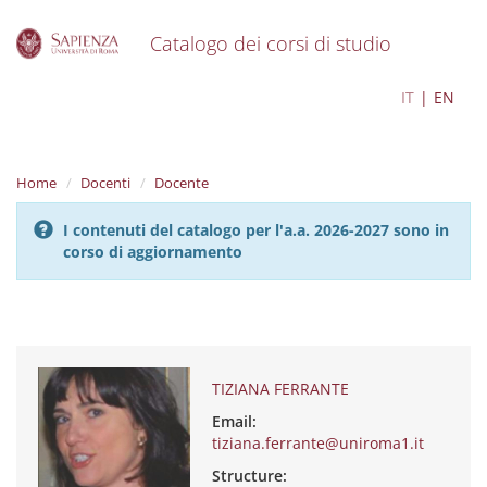
Catalogo dei corsi di studio
S
TIZIANA FERRANTE
IT
EN
k
i
p
t
Home
Docenti
Docente
o
m
I contenuti del catalogo per l'a.a. 2026-2027 sono in
a
corso di aggiornamento
i
n
c
o
n
t
e
TIZIANA FERRANTE
n
Email:
t
tiziana.ferrante@uniroma1.it
Structure: