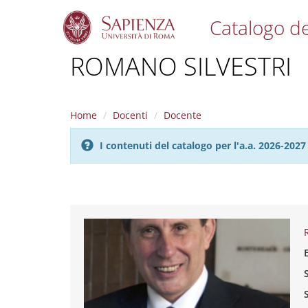
Catalogo de
S
ROMANO SILVESTRI
k
i
p
t
Home
Docenti
Docente
o
m
I contenuti del catalogo per l'a.a. 2026-20
a
i
n
c
o
n
t
e
n
t