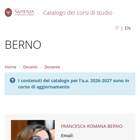
Catalogo dei corsi di studio
S
FRANCESCA ROMANA
IT
EN
k
i
BERNO
p
t
o
m
a
Home
Docenti
Docente
i
n
I contenuti del catalogo per l'a.a. 2026-2027 sono in
c
corso di aggiornamento
o
n
t
e
n
t
FRANCESCA ROMANA BERNO
Email: