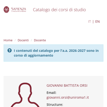
Catalogo dei corsi di studio
S
GIOVANNI BATTISTA ORSI
IT
EN
k
i
p
t
Home
Docenti
Docente
o
m
I contenuti del catalogo per l'a.a. 2026-2027 sono in
a
corso di aggiornamento
i
n
c
o
n
t
e
GIOVANNI BATTISTA ORSI
n
Email:
t
giovanni.orsi@uniroma1.it
Structure: