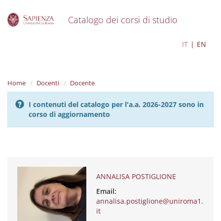
Catalogo dei corsi di studio
S
ANNALISA POSTIGLIONE
IT
EN
k
i
p
t
Home
Docenti
Docente
o
m
I contenuti del catalogo per l'a.a. 2026-2027 sono in
a
corso di aggiornamento
i
n
c
o
n
t
e
ANNALISA POSTIGLIONE
n
Email:
t
annalisa.postiglione@uniroma1.
it