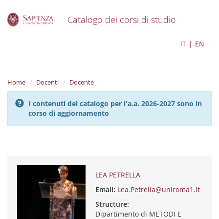
Catalogo dei corsi di studio
S
LEA PETRELLA
IT
EN
k
i
p
t
Home
Docenti
Docente
o
m
I contenuti del catalogo per l'a.a. 2026-2027 sono in
a
corso di aggiornamento
i
n
c
o
n
t
e
LEA PETRELLA
n
Email:
Lea.Petrella@uniroma1.it
t
Structure:
Dipartimento di METODI E