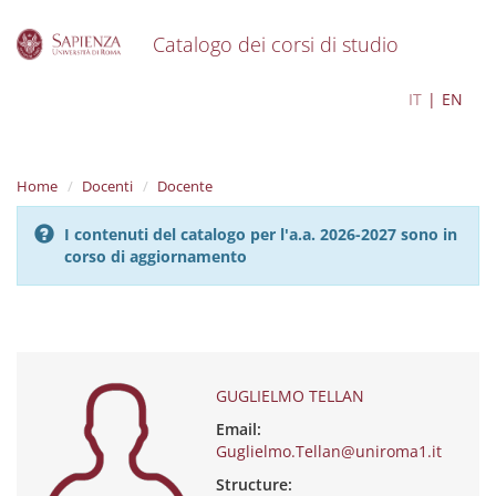
Catalogo dei corsi di studio
S
GUGLIELMO TELLAN
IT
EN
k
i
p
t
Home
Docenti
Docente
o
m
I contenuti del catalogo per l'a.a. 2026-2027 sono in
a
corso di aggiornamento
i
n
c
o
n
t
e
GUGLIELMO TELLAN
n
Email:
t
Guglielmo.Tellan@uniroma1.it
Structure: