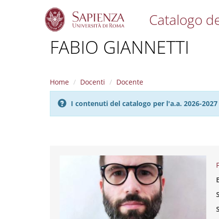
Catalogo de
S
FABIO GIANNETTI
k
i
p
t
Home
Docenti
Docente
o
m
I contenuti del catalogo per l'a.a. 2026-20
a
i
n
c
o
n
t
e
n
t