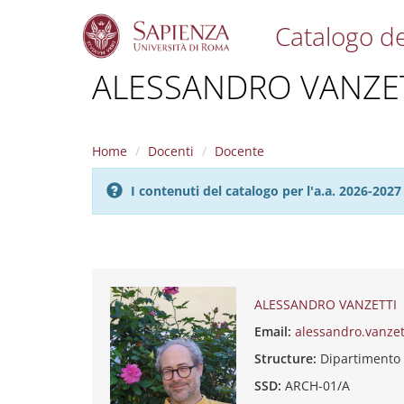
Catalogo de
S
ALESSANDRO VANZE
k
i
p
t
Home
Docenti
Docente
o
m
I contenuti del catalogo per l'a.a. 2026-20
a
i
n
c
o
n
t
ALESSANDRO VANZETTI
e
Email:
alessandro.vanze
n
t
Structure:
Dipartimento
SSD:
ARCH-01/A