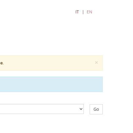
IT
EN
×
e
.
Go