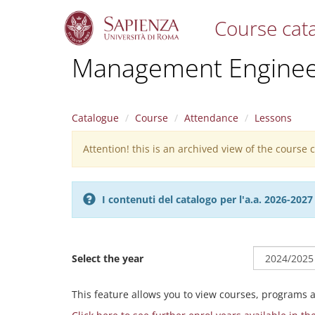
Course cat
S
Management Enginee
k
i
p
t
Catalogue
Course
Attendance
Lessons
o
m
Attention! this is an archived view of the course
Warning
a
i
message
n
c
I contenuti del catalogo per l'a.a. 2026-20
o
n
t
e
Select the year
n
t
This feature allows you to view courses, programs 