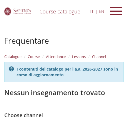
Course catalogue
IT
EN
S
k
i
Frequentare
p
t
o
m
Catalogue
Course
Attendance
Lessons
Channel
a
i
I contenuti del catalogo per l'a.a. 2026-2027 sono in
n
corso di aggiornamento
c
o
n
Nessun insegnamento trovato
t
e
n
t
Choose channel