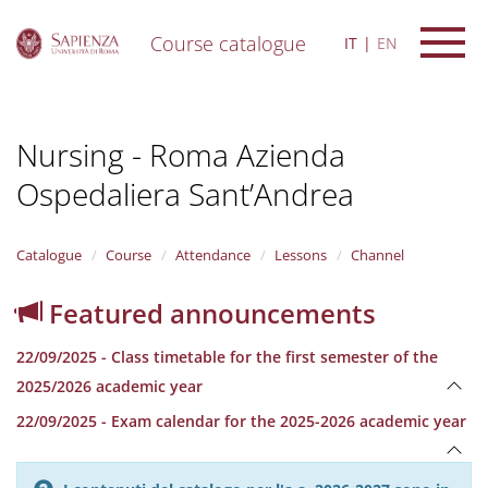
Course catalogue
IT
EN
S
k
i
Nursing - Roma Azienda
p
t
Ospedaliera Sant’Andrea
o
m
a
i
Catalogue
Course
Attendance
Lessons
Channel
n
c
Featured announcements
o
n
22/09/2025 - Class timetable for the first semester of the
t
e
2025/2026 academic year
n
22/09/2025 - Exam calendar for the 2025-2026 academic year
t