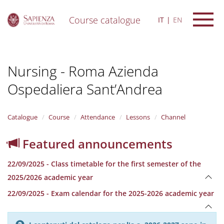
Course catalogue
IT
EN
S
k
i
Nursing - Roma Azienda
p
t
Ospedaliera Sant’Andrea
o
m
a
i
Catalogue
Course
Attendance
Lessons
Channel
n
c
Featured announcements
o
n
22/09/2025 - Class timetable for the first semester of the
t
e
2025/2026 academic year
n
22/09/2025 - Exam calendar for the 2025-2026 academic year
t