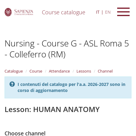
Course catalogue
IT
EN
S
k
i
Nursing - Course G - ASL Roma 5
p
t
- Colleferro (RM)
o
m
a
i
Catalogue
Course
Attendance
Lessons
Channel
n
c
I contenuti del catalogo per l'a.a. 2026-2027 sono in
o
corso di aggiornamento
n
t
Lesson: HUMAN ANATOMY
e
n
t
Choose channel