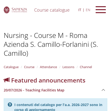
Course catalogue
IT
EN
S
k
i
Nursing - Course M - Roma
p
t
Azienda S. Camillo-Forlanini (S.
o
m
Camillo)
a
i
n
Catalogue
Course
Attendance
Lessons
Channel
c
o
n
Featured announcements
t
e
20/07/2026 - Teaching Facilities Map
n
t
I contenuti del catalogo per l'a.a. 2026-2027 sono in
corso di aggiornamento