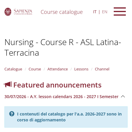
Course catalogue
IT
EN
S
k
i
Nursing - Course R - ASL Latina-
p
t
Terracina
o
m
a
i
Catalogue
Course
Attendance
Lessons
Channel
n
c
Featured announcements
o
n
30/07/2026 - A.Y. lesson calendars 2026 - 2027 I Semester
t
e
n
I contenuti del catalogo per l'a.a. 2026-2027 sono in
t
corso di aggiornamento