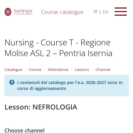
Course catalogue
IT
EN
S
k
i
Nursing - Course T - Regione
p
t
Molise ASL 2 – Pentria Isernia
o
m
a
i
Catalogue
Course
Attendance
Lessons
Channel
n
c
I contenuti del catalogo per l'a.a. 2026-2027 sono in
o
corso di aggiornamento
n
t
Lesson: NEFROLOGIA
e
n
t
Choose channel