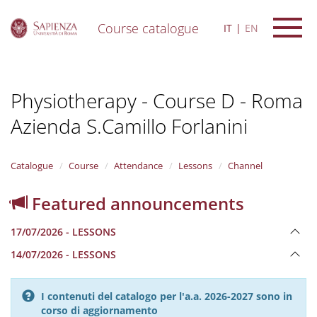
Course catalogue
IT
EN
S
k
i
Physiotherapy - Course D - Roma
p
t
Azienda S.Camillo Forlanini
o
m
a
i
Catalogue
Course
Attendance
Lessons
Channel
n
c
Featured announcements
o
n
17/07/2026 - LESSONS
t
e
14/07/2026 - LESSONS
n
t
I contenuti del catalogo per l'a.a. 2026-2027 sono in
corso di aggiornamento