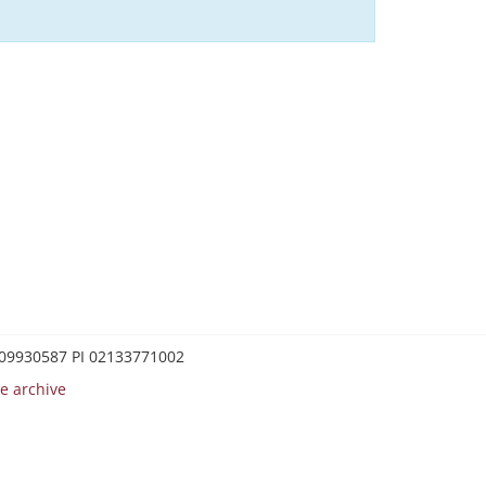
0209930587 PI 02133771002
e archive