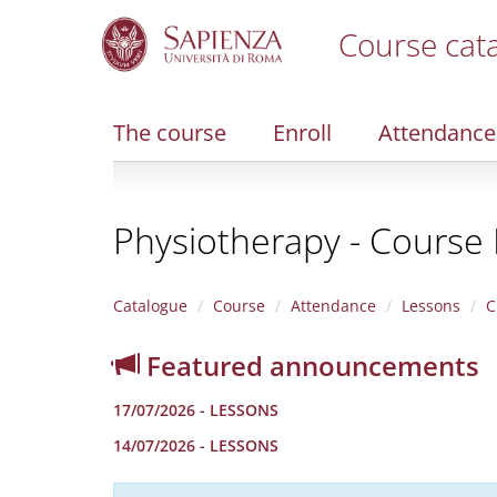
Course cat
S
k
i
The course
Enroll
Attendance
p
t
o
m
Physiotherapy - Course 
a
i
n
c
Catalogue
Course
Attendance
Lessons
C
o
n
Featured announcements
t
e
17/07/2026 - LESSONS
n
t
14/07/2026 - LESSONS