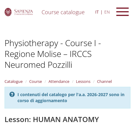
Course catalogue
IT
EN
S
k
i
Physiotherapy - Course I -
p
t
Regione Molise – IRCCS
o
m
Neuromed Pozzilli
a
i
n
Catalogue
Course
Attendance
Lessons
Channel
c
o
n
I contenuti del catalogo per l'a.a. 2026-2027 sono in
t
corso di aggiornamento
e
n
Lesson: HUMAN ANATOMY
t