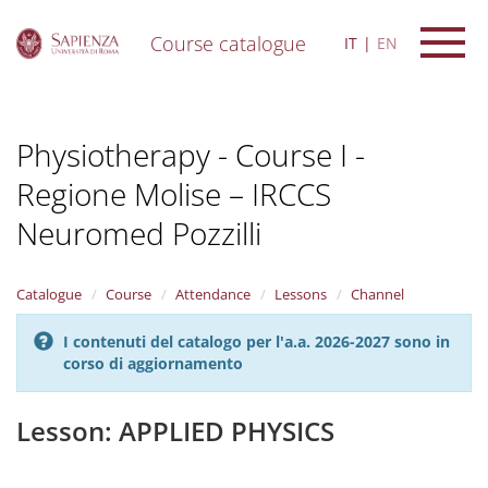
Course catalogue
IT
EN
S
k
i
Physiotherapy - Course I -
p
t
Regione Molise – IRCCS
o
m
Neuromed Pozzilli
a
i
n
Catalogue
Course
Attendance
Lessons
Channel
c
o
n
I contenuti del catalogo per l'a.a. 2026-2027 sono in
t
corso di aggiornamento
e
n
Lesson: APPLIED PHYSICS
t