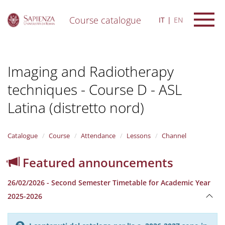
Course catalogue
IT
EN
S
k
i
Imaging and Radiotherapy
p
t
techniques - Course D - ASL
o
m
Latina (distretto nord)
a
i
n
Catalogue
Course
Attendance
Lessons
Channel
c
o
n
Featured announcements
t
e
26/02/2026 - Second Semester Timetable for Academic Year
n
2025-2026
t