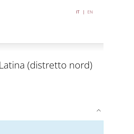
IT
EN
atina (distretto nord)