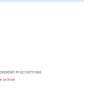
0209930587 PI 02133771002
e archive