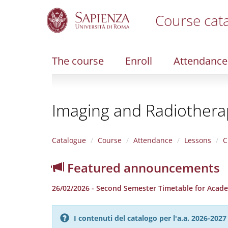
Course cat
S
k
i
The course
Enroll
Attendance
p
t
o
m
Imaging and Radiotherap
a
i
n
c
Catalogue
Course
Attendance
Lessons
C
o
n
Featured announcements
t
e
26/02/2026 - Second Semester Timetable for Acad
n
t
I contenuti del catalogo per l'a.a. 2026-20